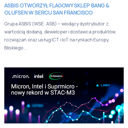
ASBIS OTWORZYŁ FLAGOWY SKLEP BANG &
OLUFSEN W SERCU SAN FRANCISCO
Grupa ASBIS (WSE: ASB) – wiodący dystrybutor z
wartością dodaną, deweloper i dostawca produktów,
rozwiązań oraz usług ICT i IoT na rynkach Europy,
Bliskiego...