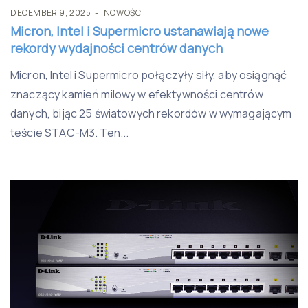
DECEMBER 9, 2025
NOWOŚCI
Micron, Intel i Supermicro ustanawiają nowe
rekordy wydajności centrów danych
Micron, Intel i Supermicro połączyły siły, aby osiągnąć
znaczący kamień milowy w efektywności centrów
danych, bijąc 25 światowych rekordów w wymagającym
teście STAC-M3. Ten...