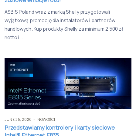
żużlowe emocje roku!
ASBIS Poland wraz z marką Shelly przygotowali
wyjątkową promocję dla instalatorów i partnerów
handlowych. Kup produkty Shelly za minimum 2 500 zł
netto i...
JUNE 25, 2026
NOWOŚCI
Przedstawiamy kontrolery i karty sieciowe
Intel® Ethernet E835