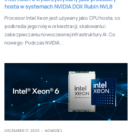
hosta w systemach NVIDIA DGX Rubin NVL8
Procesor Intel Xeon jest używany jako CPU hosta, co
podkreśla jego rolę w orkiestracji, skalowaniu i
zabezpieczaniu nowoczesnej infrastruktury AI. Co
nowego: Podczas NVIDIA...
DECEMBER 17, 2025
NOWOŚCI