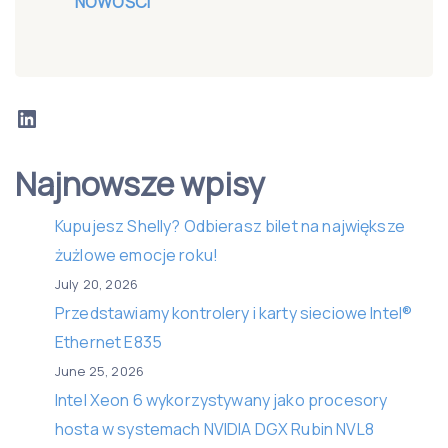
NOWOŚCI
LinkedIn
Najnowsze wpisy
Kupujesz Shelly? Odbierasz bilet na największe
żużlowe emocje roku!
July 20, 2026
Przedstawiamy kontrolery i karty sieciowe Intel®
Ethernet E835
June 25, 2026
Intel Xeon 6 wykorzystywany jako procesory
hosta w systemach NVIDIA DGX Rubin NVL8