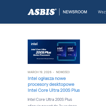
Tag:
#GamingPC
Wszy
MARCH 19, 2026
NOWOŚCI
Intel ogłasza nowe
procesory desktopowe
Intel Core Ultra 200S Plus
Intel Core Ultra 200S Plus