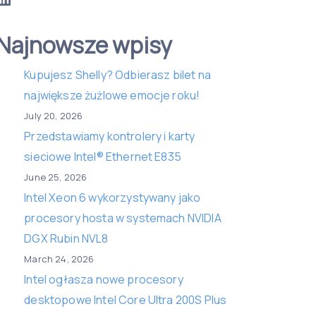
Najnowsze wpisy
Kupujesz Shelly? Odbierasz bilet na
największe żużlowe emocje roku!
July 20, 2026
Przedstawiamy kontrolery i karty
sieciowe Intel® Ethernet E835
June 25, 2026
Intel Xeon 6 wykorzystywany jako
procesory hosta w systemach NVIDIA
DGX Rubin NVL8
March 24, 2026
Intel ogłasza nowe procesory
desktopowe Intel Core Ultra 200S Plus