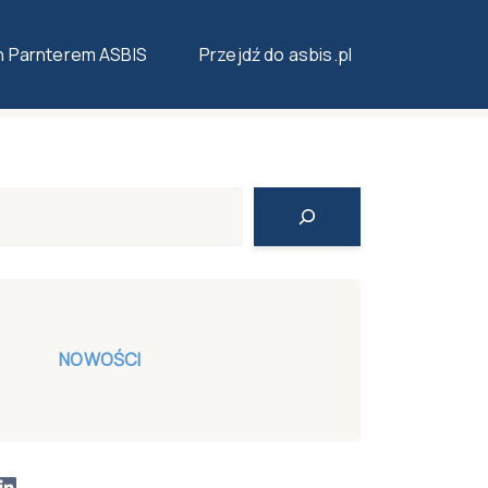
n Parnterem ASBIS
Przejdź do asbis.pl
Search
NOWOŚCI
LinkedIn