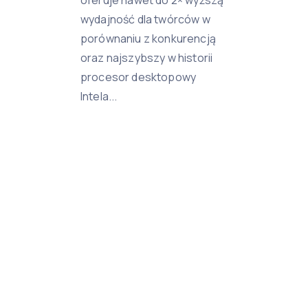
oferuje nawet do 2× wyższą
wydajność dla twórców w
porównaniu z konkurencją
oraz najszybszy w historii
procesor desktopowy
Intela...