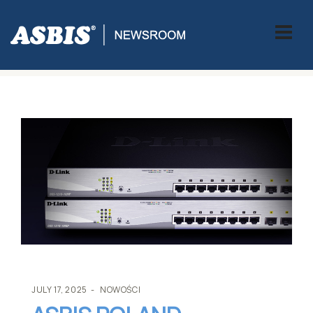
ASBIS
>
NOWOŚCI
> ASBIS POLAND WZMACNIA PORTFOLIO
PRODUKTOWE O ROZWIĄZANIA FIRMY D-LINK
JULY 17, 2025
NOWOŚCI