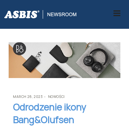
ASBIS
>
NOWOŚCI
> ODRODZENIE IKONY BANG&OLUFSEN
MARCH 28, 2023
NOWOŚCI
Odrodzenie ikony
Bang&Olufsen