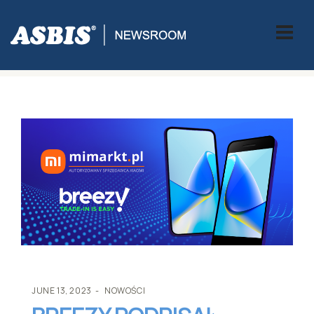
ASBIS
>
NOWOŚCI
> BREEZY PODPISAŁ UMOWĘ Z MIMARKT –
AUTORYZOWANYM SPRZEDAWCĄ XIAOMI W POLSCE
JUNE 13, 2023
NOWOŚCI