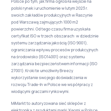
Polsce po tym, jak firma ogłosiła wejście na
polski rynek i uruchomienie w lutym 2023 r.
swoich zakładów produkcyjnych w Raszynie
pod Warszawą zajmujących 1000 m2
powierzchni. Od tego czasu firma uzyskała
certyfikat ISO w trzech obszarach: w dziedzinie
systemu zarządzania jakością (ISO 9001),
ograniczania wpływu procesów produkcyjnych
na środowisko (ISO14001) oraz systemu
zarządzania bezpieczeństwem informacji (ISO
27001). Kroki te umożliwiły Breezy
wykorzystanie swojego doświadczenia w
rozwoju Trade-In w Polsce we współpracy z
wiodącymi graczami rynkowymi.
MiMarkt to autoryzowana sieć sklepów z
elektroniką z produktami marki Xiaomi w Polsce.