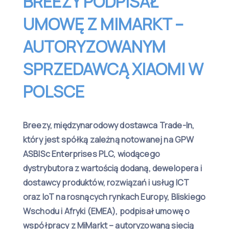
BREEZY PODPISAŁ
UMOWĘ Z MIMARKT –
AUTORYZOWANYM
SPRZEDAWCĄ XIAOMI W
POLSCE
Breezy, międzynarodowy dostawca Trade-In,
który jest spółką zależną notowanej na GPW
ASBISc Enterprises PLC, wiodącego
dystrybutora z wartością dodaną, dewelopera i
dostawcy produktów, rozwiązań i usług ICT
oraz IoT na rosnących rynkach Europy, Bliskiego
Wschodu i Afryki (EMEA), podpisał umowę o
współpracy z MiMarkt – autoryzowaną siecią