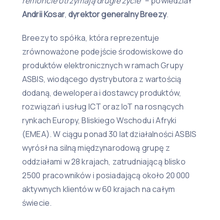
remoncie otrzymają drugie życie
”
–
powiedział
Andrii Kosar
,
dyrektor generalny Breezy
.
Breezy to spółka, która reprezentuje
zrównoważone podejście środowiskowe do
produktów elektronicznych w ramach Grupy
ASBIS, wiodącego dystrybutora z wartością
dodaną, dewelopera i dostawcy produktów,
rozwiązań i usług ICT oraz IoT na rosnących
rynkach Europy, Bliskiego Wschodu i Afryki
(EMEA). W ciągu ponad 30 lat działalności ASBIS
wyrósł na silną międzynarodową grupę z
oddziałami w 28 krajach, zatrudniającą blisko
2500 pracowników i posiadającą około 20 000
aktywnych klientów w 60 krajach na całym
świecie.