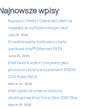
Najnowsze wpisy
Kupujesz Shelly? Odbierasz bilet na
największe żużlowe emocje roku!
July 20, 2026
Przedstawiamy kontrolery i karty
sieciowe Intel® Ethernet E835
June 25, 2026
Intel Xeon 6 wykorzystywany jako
procesory hosta w systemach NVIDIA
DGX Rubin NVL8
March 24, 2026
Intel ogłasza nowe procesory
desktopowe Intel Core Ultra 200S Plus
March 19, 2026