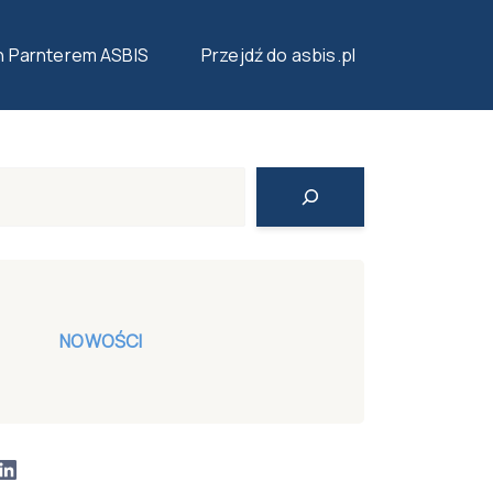
n Parnterem ASBIS
Przejdź do asbis.pl
Search
NOWOŚCI
LinkedIn