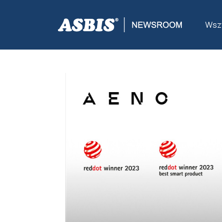
ASBIS
>
NOWOŚCI
> CICHY GRZEJNIK NA PODCZERWI
Wszy