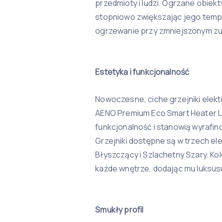
przedmioty i ludzi. Ogrzane obiekt
stopniowo zwiększając jego tempe
ogrzewanie przy zmniejszonym zuży
Estetyka i funkcjonalność
Nowoczesne, ciche grzejniki elek
AENO Premium Eco Smart Heater L
funkcjonalność i stanowią wyrafi
Grzejniki dostępne są w trzech el
Błyszczący i Szlachetny Szary. Ko
każde wnętrze, dodając mu luksusu
Smukły profil