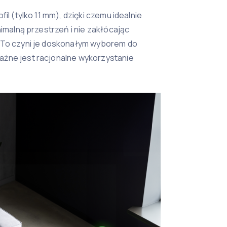
il (tylko 11 mm), dzięki czemu idealnie
nimalną przestrzeń i nie zakłócając
 To czyni je doskonałym wyborem do
żne jest racjonalne wykorzystanie