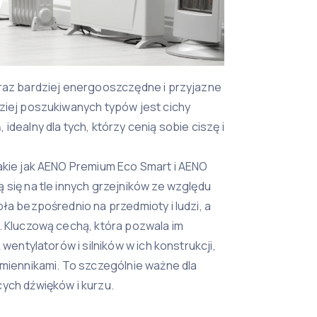
oraz bardziej energooszczędne i przyjazne
ziej poszukiwanych typów jest cichy
idealny dla tych, którzy cenią sobie ciszę i
akie jak AENO Premium Eco Smart i AENO
 się na tle innych grzejników ze względu
ła bezpośrednio na przedmioty i ludzi, a
. Kluczową cechą, która pozwala im
 wentylatorów i silników w ich konstrukcji,
omiennikami. To szczególnie ważne dla
ych dźwięków i kurzu.