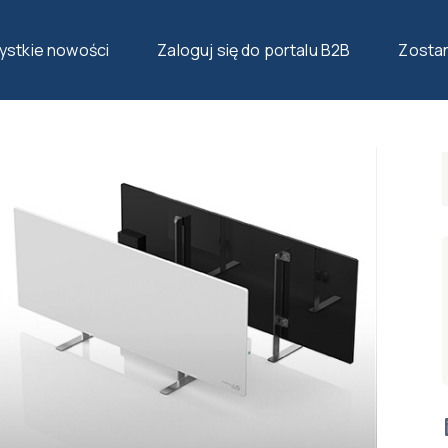
EŃ AENO ECO SMART LED
stkie nowości
Zaloguj się do portalu B2B
Zosta