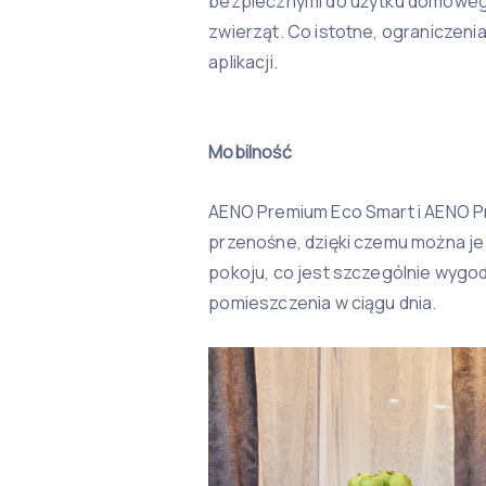
bezpiecznymi do użytku domowego
zwierząt. Co istotne, ograniczen
aplikacji.
Mobilność
AENO Premium Eco Smart i AENO P
przenośne, dzięki czemu można je
pokoju, co jest szczególnie wygo
pomieszczenia w ciągu dnia.