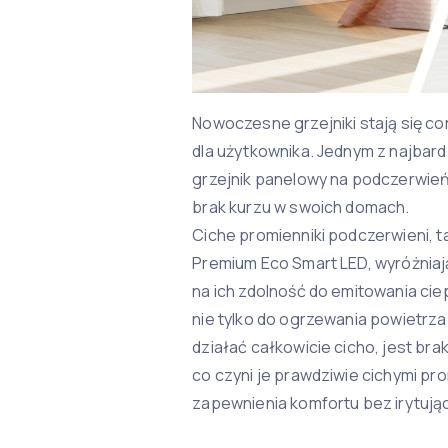
Nowoczesne grzejniki stają się c
dla użytkownika. Jednym z najbard
grzejnik panelowy na podczerwień, 
brak kurzu w swoich domach.
Ciche promienniki podczerwieni, t
Premium Eco Smart LED, wyróżniają
na ich zdolność do emitowania ciep
nie tylko do ogrzewania powietrza
działać całkowicie cicho, jest brak
co czyni je prawdziwie cichymi pr
zapewnienia komfortu bez irytując