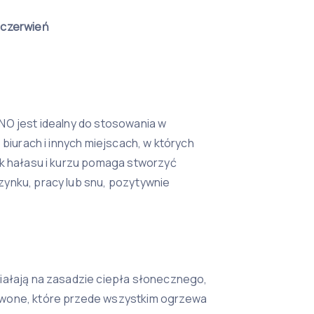
dczerwień
NO jest idealny do stosowania w
 biurach i innych miejscach, w których
ak hałasu i kurzu pomaga stworzyć
ynku, pracy lub snu, pozytywnie
iałają na zasadzie ciepła słonecznego,
wone, które przede wszystkim ogrzewa