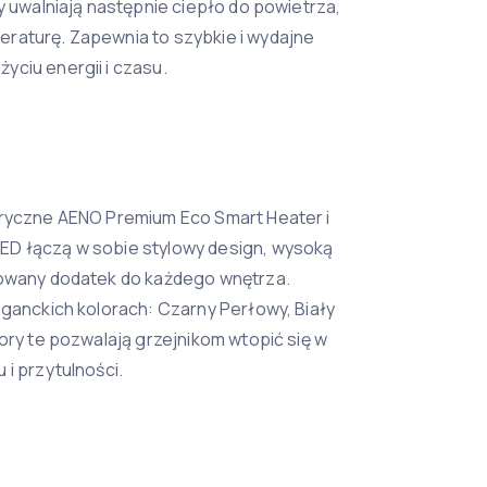
y uwalniają następnie ciepło do powietrza,
raturę. Zapewnia to szybkie i wydajne
ciu energii i czasu.
tryczne AENO Premium Eco Smart Heater i
ED łączą w sobie stylowy design, wysoką
nowany dodatek do każdego wnętrza.
eganckich kolorach: Czarny Perłowy, Biały
lory te pozwalają grzejnikom wtopić się w
 i przytulności.