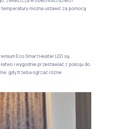
, zwłaszcza w obecności dzieci i
ia temperatury można ustawić za pomocą
remium Eco Smart Heater LED są
 łatwo i wygodnie przestawiać z pokoju do
dne, gdy trzeba ogrzać różne