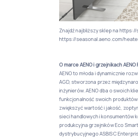
Znajdź najbliższy sklep na https
https://seasonal.aeno.com/heate
O marce AENO i grzejnikach AENO
AENO to młoda i dynamicznie rozwi
AGD, stworzona przez międzynar
inżynierów. AENO dba o swoich klie
funkcjonalność swoich produktów 
zwiększyć wartość i jakość, zopty
sieci handlowych i konsumentów ko
produkcyjna grzejników Eco Smart
dystrybucyjnego ASBISC Enterpri