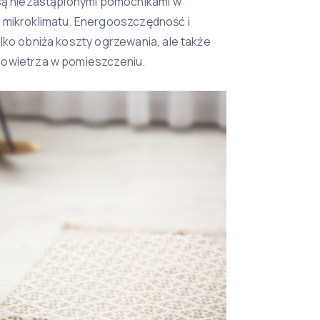
 są niezastąpionymi pomocnikami w
 mikroklimatu. Energooszczędność i
lko obniża koszty ogrzewania, ale także
powietrza w pomieszczeniu.