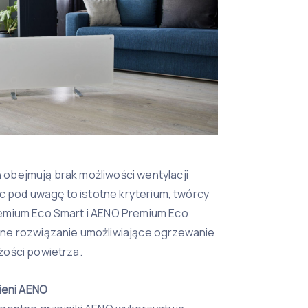
obejmują brak możliwości wentylacji
ąc pod uwagę to istotne kryterium, twórcy
emium Eco Smart i AENO Premium Eco
ne rozwiązanie umożliwiające ogrzewanie
ości powietrza.
ieni AENO