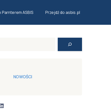
NIU?
n Parnterem ASBIS
Przejdź do asbis.pl
Search
NOWOŚCI
LinkedIn