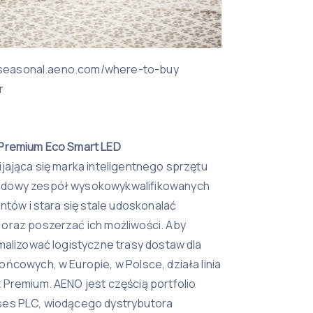
://seasonal.aeno.com/where-to-buy
r
 Premium Eco Smart LED
jająca się marka inteligentnego sprzętu
odowy zespół wysokowykwalifikowanych
ntów i stara się stale udoskonalać
oraz poszerzać ich możliwości. Aby
malizować logistyczne trasy dostaw dla
ńcowych, w Europie, w Polsce, działa linia
 Premium. AENO jest częścią portfolio
ses PLC, wiodącego dystrybutora