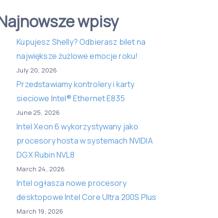
Najnowsze wpisy
Kupujesz Shelly? Odbierasz bilet na
największe żużlowe emocje roku!
July 20, 2026
Przedstawiamy kontrolery i karty
sieciowe Intel® Ethernet E835
June 25, 2026
Intel Xeon 6 wykorzystywany jako
procesory hosta w systemach NVIDIA
DGX Rubin NVL8
March 24, 2026
Intel ogłasza nowe procesory
desktopowe Intel Core Ultra 200S Plus
March 19, 2026