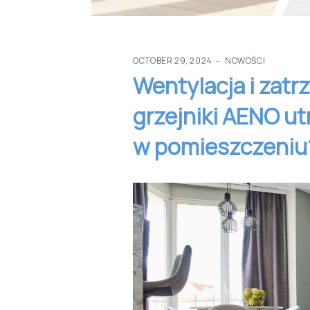
OCTOBER 29, 2024
NOWOŚCI
Wentylacja i zatr
grzejniki AENO u
w pomieszczeniu