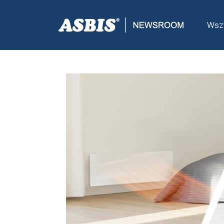
ASBIS
>
NOWOŚCI
> WENTYLACJA I ZATRZYMYWANIE 
Wszy