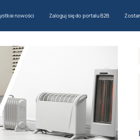
CIEPŁA: JAK GRZEJNIKI AENO UTRZYMUJĄ TEMPERATURĘ W POMIESZCZE
stkie nowości
Zaloguj się do portalu B2B
Zosta