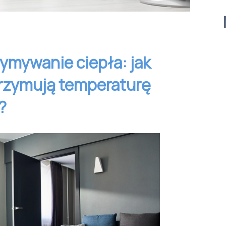
zymywanie ciepła: jak
trzymują temperaturę
?