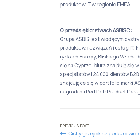
produktów IT w regionie EMEA.
O przedsiębiorstwach ASBISC:
Grupa ASBIS jest wiodącym dystr
produktów, rozwiązań i usług IT, I
rynkach Europy, Bliskiego Wschodu
się na Cyprze, biura znajdują się 
specjalistów i 24 000 klientów B2
znajdujące się w portfolio marki 
nagrodami Red Dot: Product Desig
Post
PREVIOUS POST
Cichy grzejnik na podczerwień