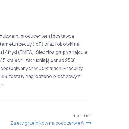
ybutorem, producentem i dostawcą
nternetu rzeczy (IoT) oraz robotyki na
 i Afryki (EMEA). Siedziba grupy znajduje
w 45 krajach i zatrudniają ponad 2500
B obsługiwanych w 65 krajach. Produkty
ASBIS zostały nagrodzone prestiżowymi
n.
NEXT POST
Zalety grzejników na podczerwień