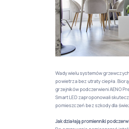
Wady wielu systemów grzewczych 
powietrza bez utraty ciepła. Bior
grzejników podczerwieni AENO Pr
Smart LED zaproponowali skutecz
pomieszczeń bez szkody dla śwież
Jak działają promienniki podczerw