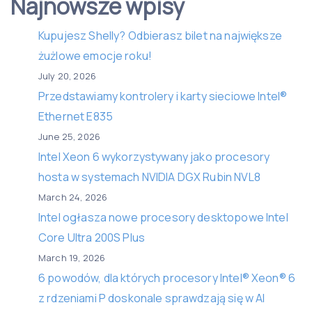
Najnowsze wpisy
Kupujesz Shelly? Odbierasz bilet na największe
żużlowe emocje roku!
July 20, 2026
Przedstawiamy kontrolery i karty sieciowe Intel®
Ethernet E835
June 25, 2026
Intel Xeon 6 wykorzystywany jako procesory
hosta w systemach NVIDIA DGX Rubin NVL8
March 24, 2026
Intel ogłasza nowe procesory desktopowe Intel
Core Ultra 200S Plus
March 19, 2026
6 powodów, dla których procesory Intel® Xeon® 6
z rdzeniami P doskonale sprawdzają się w AI