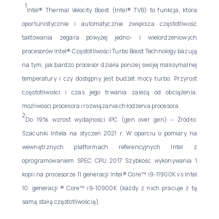
1
Intel® Thermal Velocity Boost (Intel® TVB) to funkcja, która
oportunistycznie i automatycznie zwiększa częstotliwość
taktowania zegara powyżej jedno- i wielordzeniowych
procesorów Intel® Częstotliwości Turbo Boost Technology bazują
na tym, jak bardzo procesor działa poniżej swojej maksymalnej
temperatury i czy dostępny jest budżet mocy turbo. Przyrost
częstotliwości i czas jego trwania zależą od obciążenia,
możliwości procesora i rozwiązania chłodzenia procesora.
2
Do 19% wzrost wydajności IPC (gen over gen) – Źródło:
Szacunki Intela na styczeń 2021 r. W oparciu o pomiary na
wewnętrznych platformach referencyjnych Intel z
oprogramowaniem SPEC CPU 2017 Szybkość wykonywania 1
kopii na procesorze 11 generacji Intel® Core™ i9-11900K vs Intel
10. generacji ® Core™ i9-10900K (każdy z nich pracuje z tą
samą stałą częstotliwością).