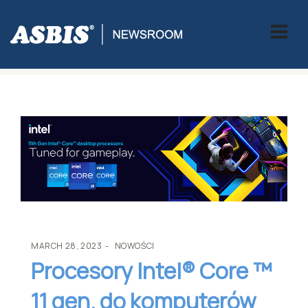
ASBIS
>
NOWOŚCI
> PROCESORY INTEL® CORE ™ 11 GEN. DO
KOMPUTERÓW STACJONARNYCH
MARCH 28, 2023
NOWOŚCI
Procesory Intel® Core ™
11 gen. do komputerów