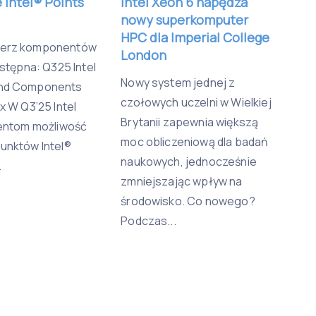
 Intel® Points
Intel Xeon 6 napędza
nowy superkomputer
HPC dla Imperial College
ierz komponentów
London
ostępna: Q325 Intel
Nowy system jednej z
and Components
czołowych uczelni w Wielkiej
x W Q3’25 Intel
Brytanii zapewnia większą
ientom możliwość
moc obliczeniową dla badań
unktów Intel®
naukowych, jednocześnie
.
zmniejszając wpływ na
środowisko. Co nowego?
Podczas...