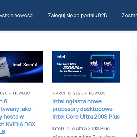
stkie nowości
Zaloguj się do portalu B2B
Zosta
2026
NOWOŚCI
MARCH 19, 2026
NOWOŚCI
n 6
Intel ogłasza nowe
tywany jako
procesory desktopowe
y hosta w
Intel Core Ultra 200S Plus
h NVIDIA DGX
Intel Core Ultra 200S Plus
L8