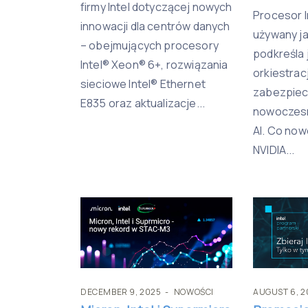
firmy Intel dotyczącej nowych
Procesor I
innowacji dla centrów danych
używany j
– obejmujących procesory
podkreśla 
Intel® Xeon® 6+, rozwiązania
orkiestracj
sieciowe Intel® Ethernet
zabezpiec
E835 oraz aktualizacje...
nowoczesne
AI. Co no
NVIDIA...
DECEMBER 9, 2025
NOWOŚCI
AUGUST 6, 2