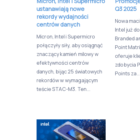
Micron, Intel i Supermicro
Promocje
ustanawiają nowe
Q3 2025
rekordy wydajności
Nowa mac
centrów danych
Intel już d
Micron, Intel i Supermicro
Branded 
połączyły siły, aby osiągnąć
Point Matri
znaczący kamień milowy w
oferuje kl
efektywności centrów
zdobycia P
danych, bijąc 25 światowych
Points za..
rekordów w wymagającym
teście STAC-M3. Ten...