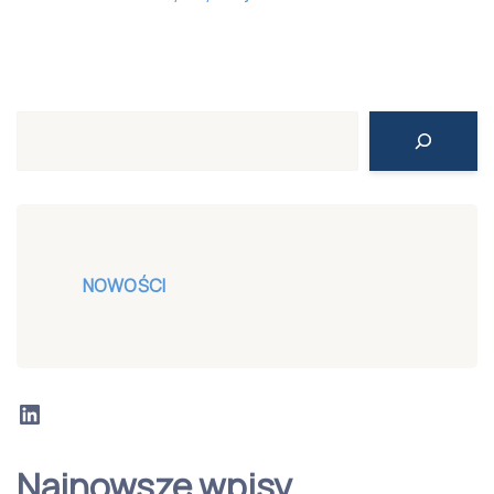
Search
NOWOŚCI
LinkedIn
Najnowsze wpisy