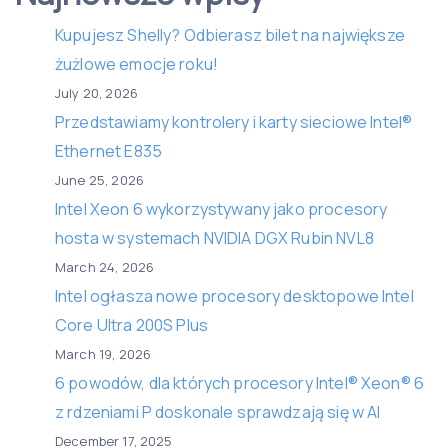
Kupujesz Shelly? Odbierasz bilet na największe
żużlowe emocje roku!
July 20, 2026
Przedstawiamy kontrolery i karty sieciowe Intel®
Ethernet E835
June 25, 2026
Intel Xeon 6 wykorzystywany jako procesory
hosta w systemach NVIDIA DGX Rubin NVL8
March 24, 2026
Intel ogłasza nowe procesory desktopowe Intel
Core Ultra 200S Plus
March 19, 2026
6 powodów, dla których procesory Intel® Xeon® 6
z rdzeniami P doskonale sprawdzają się w AI
December 17, 2025