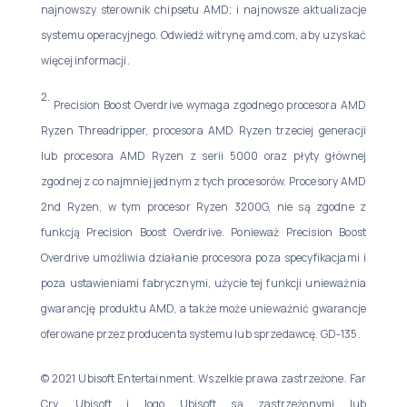
najnowszy sterownik chipsetu AMD; i najnowsze aktualizacje
systemu operacyjnego. Odwiedź witrynę amd.com, aby uzyskać
więcej informacji.
2.
Precision Boost Overdrive wymaga zgodnego procesora AMD
Ryzen Threadripper, procesora AMD Ryzen trzeciej generacji
lub procesora AMD Ryzen z serii 5000 oraz płyty głównej
zgodnej z co najmniej jednym z tych procesorów. Procesory AMD
2nd Ryzen, w tym procesor Ryzen 3200G, nie są zgodne z
funkcją Precision Boost Overdrive. Ponieważ Precision Boost
Overdrive umożliwia działanie procesora poza specyfikacjami i
poza ustawieniami fabrycznymi, użycie tej funkcji unieważnia
gwarancję produktu AMD, a także może unieważnić gwarancje
oferowane przez producenta systemu lub sprzedawcę. GD-135.
© 2021 Ubisoft Entertainment. Wszelkie prawa zastrzeżone. Far
Cry, Ubisoft i logo Ubisoft są zastrzeżonymi lub