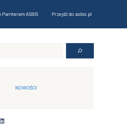
n Parnterem ASBIS
Przejdź do asbis.pl
Search
NOWOŚCI
LinkedIn