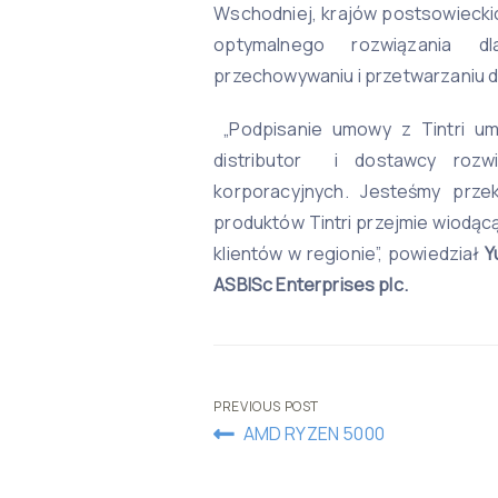
Wschodniej, krajów postsowiecki
optymalnego rozwiązania d
przechowywaniu i przetwarzaniu 
„Podpisanie umowy z Tintri um
distributor i dostawcy rozw
korporacyjnych. Jesteśmy przek
produktów Tintri przejmie wiodąc
klientów w regionie”, powiedział
Yu
ASBISc Enterprises plc.
Post
PREVIOUS POST
AMD RYZEN 5000
navigation