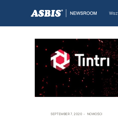
ASBIS
>
NOWOŚCI
> DYSTRYBUCJA TINTRI
Wszy
SEPTEMBER 7, 2020
NOWOŚCI