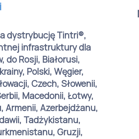
i
 dystrybucję Tintri®,
tnej infrastruktury dla
 do Rosji, Białorusi,
ainy, Polski, Węgier,
łowacji, Czech, Słowenii,
erbii, Macedonii, Łotwy,
u, Armenii, Azerbejdżanu,
dawii, Tadżykistanu,
rkmenistanu, Gruzji,