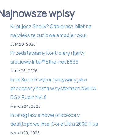
Najnowsze wpisy
Kupujesz Shelly? Odbierasz bilet na
największe żużlowe emocje roku!
July 20, 2026
Przedstawiamy kontrolery i karty
sieciowe Intel® Ethernet E835
June 25, 2026
Intel Xeon 6 wykorzystywany jako
procesory hosta w systemach NVIDIA
DGX Rubin NVL8
March 24, 2026
Intel ogłasza nowe procesory
desktopowe Intel Core Ultra 200S Plus
March 19, 2026