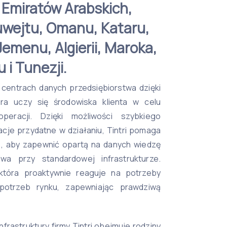
Emiratów Arabskich,
Kuwejtu, Omanu, Kataru,
Jemenu, Algierii, Maroka,
u i Tunezji.
w centrach danych przedsiębiorstwa dzięki
która uczy się środowiska klienta w celu
peracji. Dzięki możliwości szybkiego
cje przydatne w działaniu, Tintri pomaga
e, aby zapewnić opartą na danych wiedzę
iwa przy standardowej infrastrukturze.
, która proaktywnie reaguje na potrzeby
 potrzeb rynku, zapewniając prawdziwą
infrastruktury firmy Tintri obejmuje rodziny