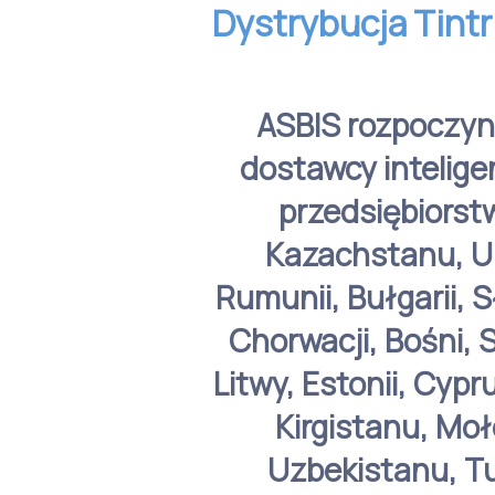
Dystrybucja Tintr
ASBIS rozpoczyna
dostawcy inteligen
przedsiębiorstw,
Kazachstanu, Ukr
Rumunii, Bułgarii, S
Chorwacji, Bośni, S
Litwy, Estonii, Cypr
Kirgistanu, Moł
Uzbekistanu, Tu