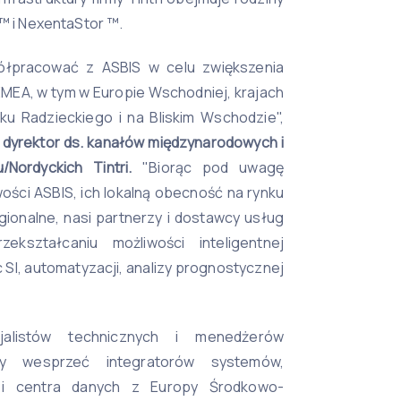
 ™ i NexentaStor ™.
łpracować z ASBIS w celu zwiększenia
MEA, w tym w Europie Wschodniej, krajach
ku Radzieckiego i na Bliskim Wschodzie",
 dyrektor ds. kanałów międzynarodowych i
/Nordyckich
Tintri.
"Biorąc pod uwagę
ości ASBIS, ich lokalną obecność na rynku
gionalne, nasi partnerzy i dostawcy usług
kształcaniu możliwości inteligentnej
c SI, automatyzacji, analizy prognostycznej
jalistów technicznych i menedżerów
y wesprzeć integratorów systemów,
i centra danych z Europy Środkowo-