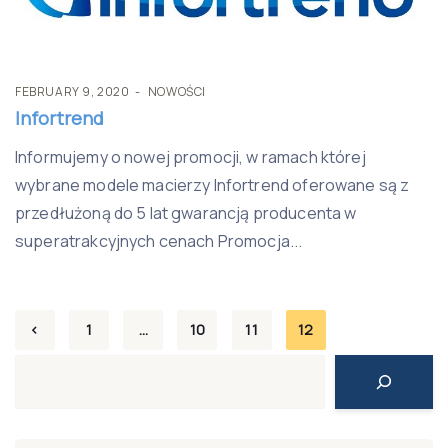
FEBRUARY 9, 2020
NOWOŚCI
Infortrend
Informujemy o nowej promocji, w ramach której
wybrane modele macierzy Infortrend oferowane są z
przedłużoną do 5 lat gwarancją producenta w
superatrakcyjnych cenach Promocja...
Posts
<
1
…
10
11
12
pagination
Search